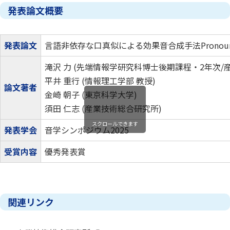
発表論文概要
発表論文
言語非依存な口真似による効果音合成手法Pronou
滝沢 力 (先端情報学研究科博士後期課程・2年次/
平井 重行 (情報理工学部 教授)
論文著者
金崎 朝子 (東京科学大学)
須田 仁志 (産業技術総合研究所)
スクロールできます
発表学会
音学シンポジウム2025
受賞内容
優秀発表賞
関連リンク