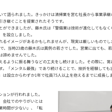
いて語られました。きっかけは清掃業を営む社長から事業承継
引き継ぐことを提案されたそうです。
とができましたが、藤木氏は「警備業は技術が進化してもなく
」を設立しました。
セス
資料請求
お問い合わせ
れるイメージがあるかもしれませんが、現実は厳しいものでし
歳で、当時23歳の藤木氏は異例の若さでした。営業に出ても、
は諦めませんでした。
えるように振る舞うなどの工夫をし続けました。その際に、常
す。「メンタル最強」であり続けることで、挫折を経験しても
」は設立からわずか1年で社員75人以上を抱えるまでに成長し
ションが行われました。
、会社でのやりがいとは
業時間が少ない」、「転