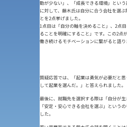
公募推薦入試
勤が少ない」、「成長できる環境」という
経営学部
に対して、藤木氏は自分に合う会社を選ぶ
とを2点挙げました。
一般選抜入試［中期日程］
現代社会学部
1点目は「自分の軸を決めること」、2点
キャンパス・施設の見学について
ることを明確にすること」です。この2点
共通テスト利用入試[前期][後期]
働き続けるモチベーションに繋がると語り
外国語学部
学生寮
専門学科等対象公募推薦入試
理学部
図書館
建学の精神
生命科学部
質疑応答では、「起業は勇気が必要だと思
して起業を選んだ。」と答えられました。
学章
科目等履修生・聴講生募集
最後に、就職先を選択する際は「自分が生
「安定・安心できる会社を選ぶ」というの
法人組織
した。
世界問題研究所
キャンパス見学会
若い実業家である藤木氏の話を聞くことは