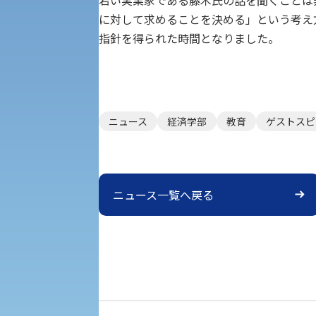
経済支援
社会安全・警察学研究所
に対して求めることを決める」という考え
進学相談会
指針を得られた時間となりました。
保健管理センター
教職課程
人権センター
初年次教育
ニュース
経済学部
教育
ゲストスピ
入学試験要項・出願書類
障害学生教育支援センター
植物科学研究センター
京都産業大学 × SDGs
生態系サービス研究センター
ニュース一覧へ戻る
大学DX
受験に関する注意
KSU-EAP（正課外活動プログラム）