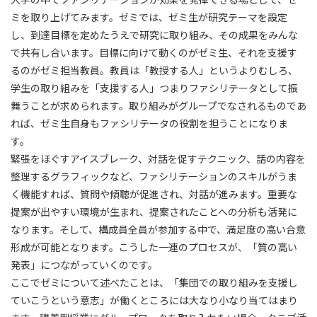
ミを取り上げてみます。ゼミでは、ゼミ生が研究テーマを設定
し、到達目標を定めたうえで研究に取り組み、その成果をみんな
で共有し合います。目標に向けて動くのがゼミ生、それを支援す
るのがゼミ担当教員。教員は「教授する人」というよりむしろ、
学生の取り組みを「支援する人」つまりファシリテータとして振
舞うことが求められます。取り組みがグループでなされるものであ
れば、ゼミ生自身もファシリテータの役割を担うことになりま
す。
緊張をほぐすアイスブレーク、対話を促すテクニック、話の内容を
整理するグラフィックなど、ファシリテーションのスキルがうま
く機能すれば、質問や傾聴が促進され、対話が進みます。重要な
提案が出やすい環境が生まれ、提案されたことへの分析も活発に
なります。そして、構成員全員が参加する中で、満足度の高い合意
形成が可能となります。こうした一連のプロセスが、「質の高い
発表」につながっていくのです。
ここでゼミについて述べたことは、「集団での取り組みを支援し
ていこうという意志」が働くところには大なり小なり当てはまり