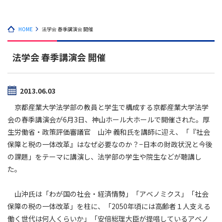
HOME
法学会 春季講演会 開催
法学会 春季講演会 開催
2013.06.03
京都産業大学法学部の教員と学生で構成する京都産業大学法学
会の春季講演会が6月3日、神山ホール大ホールで開催された。厚
生労働省・政策評価審議官 山沖 義和氏を講師に迎え、「『社会
保障と税の一体改革』はなぜ必要なのか？−日本の財政状況と今後
の課題」をテーマに講演し、法学部の学生や院生などが聴講し
た。
山沖氏は「わが国の社会・経済情勢」「アベノミクス」「社会
保障の税の一体改革」を柱に、「2050年頃には高齢者１人支える
働く世代は何人くらいか」「安倍総理大臣が提唱しているアベノ