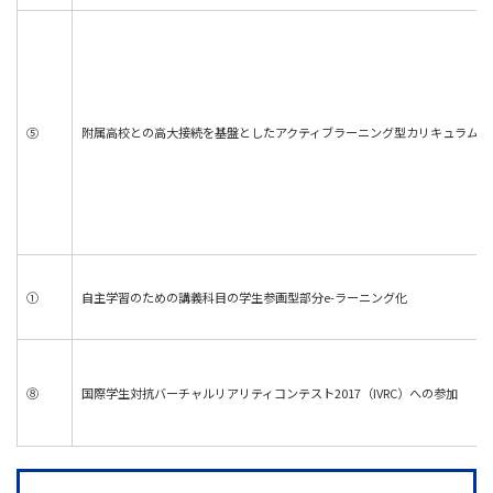
⑤
附属高校との高大接続を基盤としたアクティブラーニング型カリキュラム開
①
自主学習のための講義科目の学生参画型部分e-ラーニング化
⑧
国際学生対抗バーチャルリアリティコンテスト2017（IVRC）への参加