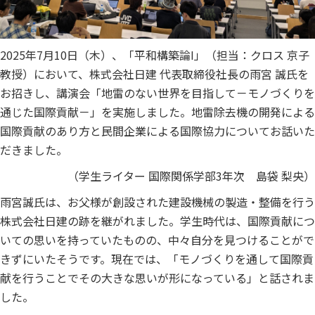
2025年7月10日（木）、「平和構築論Ⅰ」（担当：クロス 京子
教授）において、株式会社日建 代表取締役社長の雨宮 誠氏を
お招きし、講演会「地雷のない世界を目指して－モノづくりを
通じた国際貢献－」を実施しました。地雷除去機の開発による
国際貢献のあり方と民間企業による国際協力についてお話いた
だきました。
（学生ライター 国際関係学部3年次 島袋 梨央）
雨宮誠氏は、お父様が創設された建設機械の製造・整備を行う
株式会社日建の跡を継がれました。学生時代は、国際貢献につ
いての思いを持っていたものの、中々自分を見つけることがで
きずにいたそうです。現在では、「モノづくりを通して国際貢
献を行うことでその大きな思いが形になっている」と話されま
した。