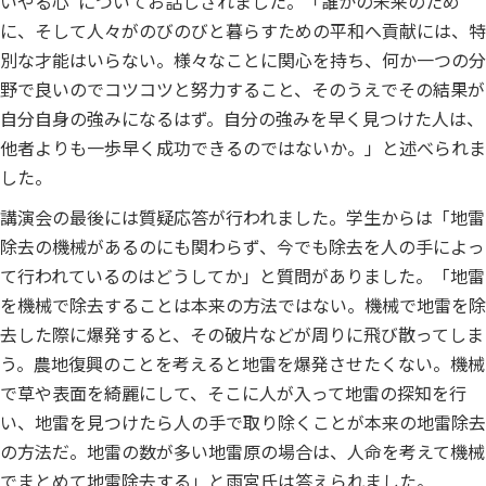
いやる心”についてお話しされました。「誰かの未来のため
に、そして人々がのびのびと暮らすための平和へ貢献には、特
別な才能はいらない。様々なことに関心を持ち、何か一つの分
野で良いのでコツコツと努力すること、そのうえでその結果が
自分自身の強みになるはず。自分の強みを早く見つけた人は、
他者よりも一歩早く成功できるのではないか。」と述べられま
した。
講演会の最後には質疑応答が行われました。学生からは「地雷
除去の機械があるのにも関わらず、今でも除去を人の手によっ
て行われているのはどうしてか」と質問がありました。「地雷
を機械で除去することは本来の方法ではない。機械で地雷を除
去した際に爆発すると、その破片などが周りに飛び散ってしま
う。農地復興のことを考えると地雷を爆発させたくない。機械
で草や表面を綺麗にして、そこに人が入って地雷の探知を行
い、地雷を見つけたら人の手で取り除くことが本来の地雷除去
の方法だ。地雷の数が多い地雷原の場合は、人命を考えて機械
でまとめて地雷除去する」と雨宮氏は答えられました。