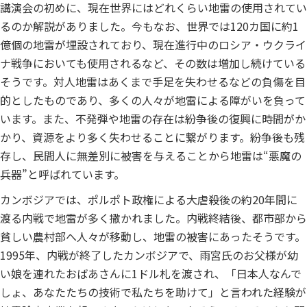
講演会の初めに、現在世界にはどれくらい地雷の使用されてい
るのか解説がありました。今もなお、世界では120カ国に約1
億個の地雷が埋設されており、現在進行中のロシア・ウクライ
ナ戦争においても使用されるなど、その数は増加し続けている
そうです。対人地雷はあくまで手足を失わせるなどの負傷を目
的としたものであり、多くの人々が地雷による障がいを負って
います。また、不発弾や地雷の存在は紛争後の復興に時間がか
かり、資源をより多く失わせることに繋がります。紛争後も残
存し、民間人に無差別に被害を与えることから地雷は“悪魔の
兵器”と呼ばれています。
カンボジアでは、ポルポト政権による大虐殺後の約20年間に
渡る内戦で地雷が多く撒かれました。内戦終結後、都市部から
貧しい農村部へ人々が移動し、地雷の被害にあったそうです。
1995年、内戦が終了したカンボジアで、雨宮氏のお父様が幼
い娘を連れたおばあさんに1ドル札を渡され、「日本人なんで
しょ、あなたたちの技術で私たちを助けて」と言われた経験が