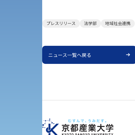
理学部
図書館
建学の精神
生命科学部
プレスリリース
法学部
地域社会連携
学章
科目等履修生・聴講生募集
法人組織
ニュース一覧へ戻る
世界問題研究所
キャンパス見学会
経済支援
社会安全・警察学研究所
進学相談会
保健管理センター
教職課程
人権センター
初年次教育
入学試験要項・出願書類
障害学生教育支援センター
植物科学研究センター