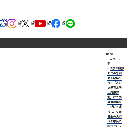
Home
ニュース一
覧
法学部服部
ゼミの警察
官志望学生
らが「夏の
交通事故防
止府民運
動」にて啓
発活動実施
～地域と連
携し、交通
安全の大切
さを市民に
呼びかけ～