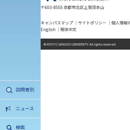
〒603-8555 京都市北区上賀茂本山
京都産業大学 × SDGs
生態系サービス研究センター
キャンパスマップ
サイトポリシー
個人情報
English
簡体中文
大学DX
© KYOTO SANGYO UNIVERSITY. All rights reserved.
受験に関する注意
KSU-EAP（正課外活動プログラム）
受験Q＆A
えの方へ 学外機関向け
訪問者別
外国人留学生の入学
アクセス
資料請求
お問い合わ
ニュース
検索
入学手続き
高校生・入学希望の方