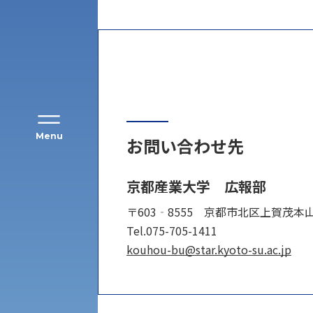
Menu
お問い合わせ先
公募推薦入試
京都産業大学 広報部
経営学部
〒603‐8555 京都市北区上賀茂本
一般選抜入試［中期日程］
Tel.075-705-1411
現代社会学部
キャンパス・施設の見学について
kouhou-bu@star.kyoto-su.ac.jp
共通テスト利用入試[前期][後期]
外国語学部
学生寮
専門学科等対象公募推薦入試