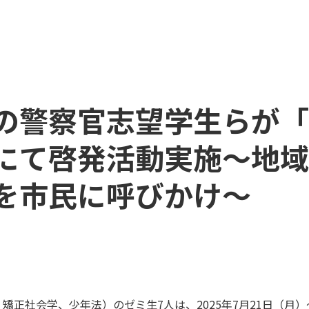
の警察官志望学生らが「
にて啓発活動実施～地域
を市民に呼びかけ～
矯正社会学、少年法）のゼミ生7人は、2025年7月21日（月