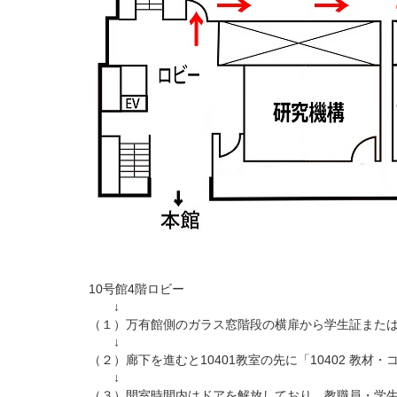
10号館4階ロビー
↓
（１）万有館側のガラス窓階段の横扉から学生証また
↓
（２）廊下を進むと10401教室の先に「10402 教材・
↓
（３）開室時間内はドアを解放しており、教職員・学