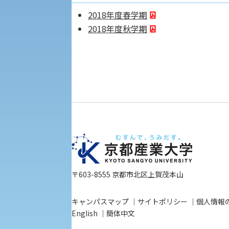
大学DX
2018年度春学期
2018年度秋学期
受験に関する注意
KSU-EAP（正課外活動プログラム）
受験Q＆A
えの方へ 学外機関向け
外国人留学生の入学
入学手続き
〒603-8555 京都市北区上賀茂本山
キャンパスマップ
サイトポリシー
個人情報
修学支援制度の申請手続き
English
簡体中文