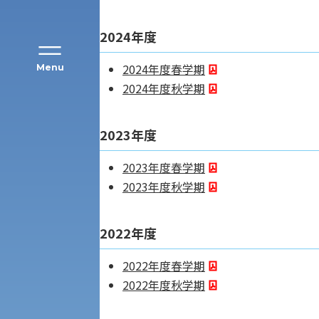
2024年度
2024年度春学期
Menu
2024年度秋学期
公募推薦入試
経営学部
2023年度
一般選抜入試［中期日程］
現代社会学部
2023年度春学期
キャンパス・施設の見学について
2023年度秋学期
共通テスト利用入試[前期][後期]
外国語学部
学生寮
2022年度
専門学科等対象公募推薦入試
理学部
図書館
2022年度春学期
2022年度秋学期
建学の精神
生命科学部