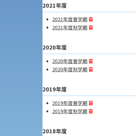
2021年度
学章
科目等履修生・聴講生募集
2021年度春学期
法人組織
2021年度秋学期
世界問題研究所
キャンパス見学会
経済支援
2020年度
社会安全・警察学研究所
進学相談会
2020年度春学期
保健管理センター
2020年度秋学期
教職課程
人権センター
2019年度
初年次教育
入学試験要項・出願書類
障害学生教育支援センター
2019年度春学期
植物科学研究センター
2019年度秋学期
京都産業大学 × SDGs
生態系サービス研究センター
2018年度