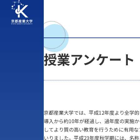
授業アンケート
京都産業大学では、平成12年度より全学
導入から約10年が経過し、過年度の実施
してより質の高い教育を行うために有用な
いりました。平成23年度秋学期には、名