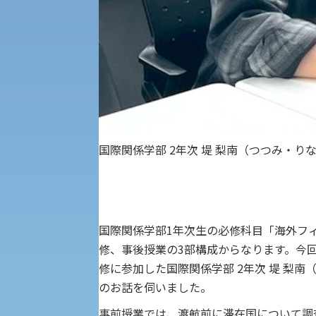
受験Q＆A
えの方へ 学外機関向け
外国人留学生の入学
入学手続き
国際関係学部 2年次
堤 梨南（つつみ・り
修学支援制度の申請手続き
国際関係学部1年次生の必修科目「海外フ
修、事後授業の3部構成からなります。今
修に参加した国際関係学部 2年次 堤 梨
のお話を伺いました。
事前授業では、渡航前に滞在国について調