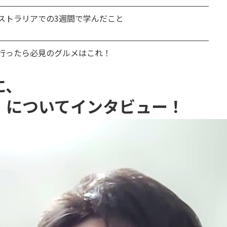
ストラリアでの3週間で学んだこと
行ったら必見のグルメはこれ！
に、
」
について
インタビュー！