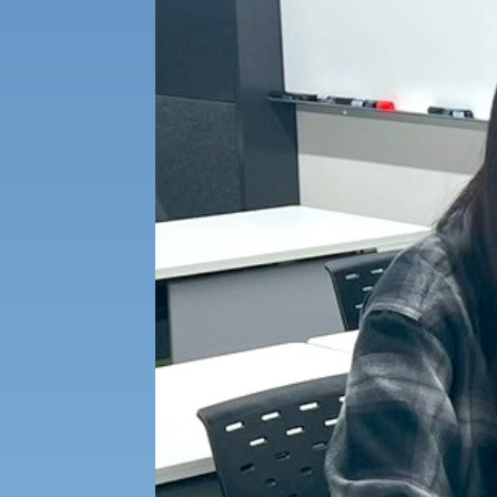
経済支援
社会安全・警察学研究所
進学相談会
保健管理センター
教職課程
人権センター
初年次教育
入学試験要項・出願書類
障害学生教育支援センター
植物科学研究センター
京都産業大学 × SDGs
生態系サービス研究センター
大学DX
受験に関する注意
KSU-EAP（正課外活動プログラム）