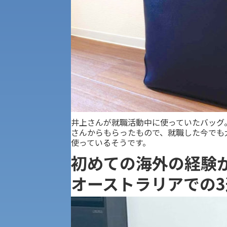
公募推薦入試
経営学部
一般選抜入試［中期日程］
現代社会学部
キャンパス・施設の見学について
共通テスト利用入試[前期][後期]
外国語学部
学生寮
専門学科等対象公募推薦入試
理学部
図書館
井上さんが就職活動中に使っていたバッグ
さんからもらったもので、就職した今でも
建学の精神
生命科学部
使っているそうです。
初めての海外の経験
学章
科目等履修生・聴講生募集
オーストラリアでの
法人組織
世界問題研究所
キャンパス見学会