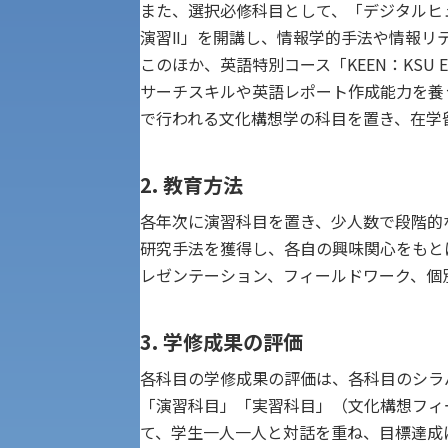
また、選択必修科目として、「デジタルヒ
公募推薦入試
経営学部
演習Ⅱ」を開講し、情報学的手法や情報リ
このほか、英語特別コース「KEEN：KSU En
一般選抜入試［中期日程］
サーチスキルや英語レポート作成能力を養う必修科目「E
現代社会学部
キャンパス・施設の見学について
で行われる文化構想学の科目を置き、在学
共通テスト利用入試[前期][後期]
外国語学部
学生寮
2. 教育方法
専門学科等対象公募推薦入試
理学部
各年次に演習科目を置き、少人数で段階的
図書館
研究手法を獲得し、各自の興味関心をもと
建学の精神
レゼンテーション、フィールドワーク、個
生命科学部
学章
3. 学修成果の評価
科目等履修生・聴講生募集
各科目の学修成果の評価は、各科目のシラ
法人組織
「演習科目」「実習科目」（文化構想フィ
世界問題研究所
キャンパス見学会
て、学生一人一人と対話を重ね、目標達成