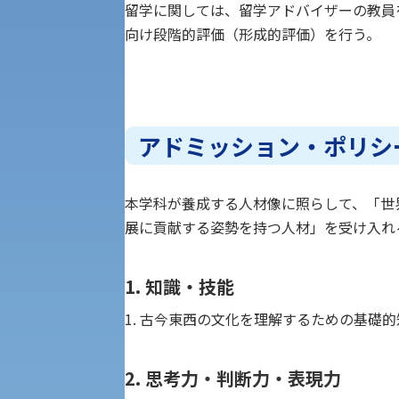
経済支援
留学に関しては、留学アドバイザーの教員
社会安全・警察学研究所
進学相談会
向け段階的評価（形成的評価）を行う。
保健管理センター
教職課程
人権センター
アドミッション・ポリシ
初年次教育
入学試験要項・出願書類
障害学生教育支援センター
植物科学研究センター
本学科が養成する人材像に照らして、「世
展に貢献する姿勢を持つ人材」を受け入れ
京都産業大学 × SDGs
生態系サービス研究センター
1. 知識・技能
大学DX
1. 古今東西の文化を理解するための基礎
受験に関する注意
KSU-EAP（正課外活動プログラム）
2. 思考力・判断力・表現力