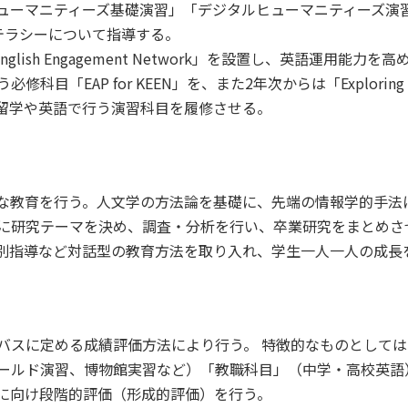
ューマニティーズ基礎演習」「デジタルヒューマニティーズ演習
テラシーについて指導する。
glish Engagement Network」を設置し、英語運用能
AP for KEEN」を、また2年次からは「Exploring Cultu
留学や英語で行う演習科目を履修させる。
な教育を行う。人文学の方法論を基礎に、先端の情報学的手法
に研究テーマを決め、調査・分析を行い、卒業研究をまとめさ
別指導など対話型の教育方法を取り入れ、学生一人一人の成長
バスに定める成績評価方法により行う。 特徴的なものとして
ールド演習、博物館実習など）「教職科目」（中学・高校英語
に向け段階的評価（形成的評価）を行う。